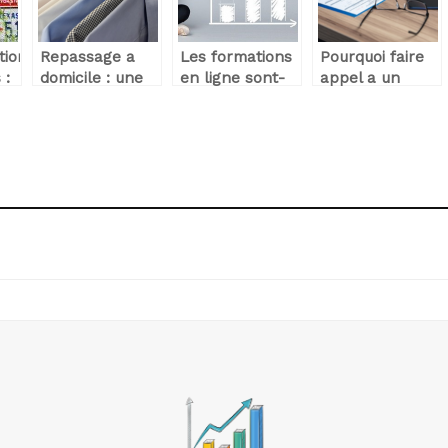
tion
Repassage a
Les formations
Pourquoi faire
 :
domicile : une
en ligne sont-
appel a un
.
prestation utile
elles
avocat pour
ou futile ?
avantageuses ?
son entreprise
?