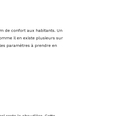
m de confort aux habitants. Un
omme il en existe plusieurs sur
s les paramètres à prendre en
el reste la chaudière. Cette