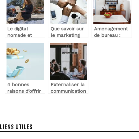
Le digital
Que savoir sur
Amenagement
nomade et
le marketing
de bureau :
télétravail : la
direct ?
tous les
grande leçon
conseils utiles
du coronavirus
4 bonnes
Externaliser la
raisons d’offrir
communication
des cadeaux
de son
d’affaires !
entreprise :
comment
choisir une
agence ?
LIENS UTILES