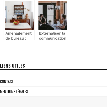
télétravail : la
direct ?
les differents
grande leçon
types et
du coronavirus
utilisations
Amenagement
Externaliser la
de bureau :
communication
tous les
de son
conseils utiles
entreprise :
comment
choisir une
agence ?
LIENS UTILES
CONTACT
MENTIONS LÉGALES