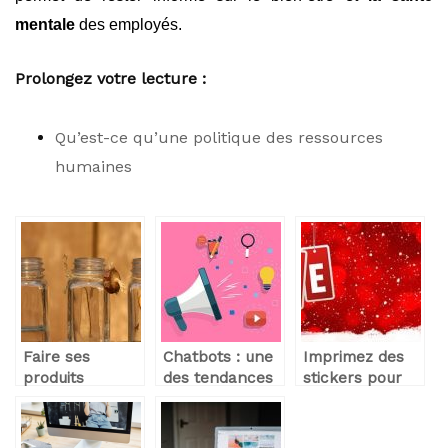
mentale
des employés.
Prolongez votre lecture :
Qu’est-ce qu’une politique des ressources
humaines
Faire ses
Chatbots : une
Imprimez des
produits
des tendances
stickers pour
maisons,
de la
renforcer
comment
génération de
l’image de votre
s’organiser ?
lead en 2021
entreprise