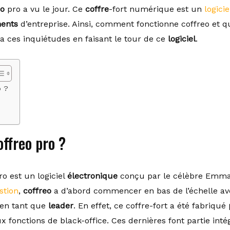
eo
pro a vu le jour. Ce
coffre
-fort numérique est un
logici
ents
d’entreprise. Ainsi, comment fonctionne coffreo et q
era ces inquiétudes en faisant le tour de ce
logiciel
.
o ?
ffreo pro ?
ro est un logiciel
électronique
conçu par le célèbre Emman
stion
,
coffreo
a d’abord commencer en bas de l’échelle ave
r en tant que
leader
. En effet, ce coffre-fort a été fabriqué
x fonctions de black-office. Ces dernières font partie int