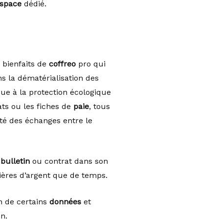
space
dédié.
 bienfaits de
coffreo
pro qui
s la dématérialisation des
bue à la protection écologique
ats ou les fiches de
paie
, tous
ité des échanges entre le
l
bulletin
ou contrat dans son
tières d’argent que de temps.
n de certains
données
et
n.