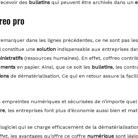
recevoir des
bulletins
qui peuvent être archivés dans un
e
reo pro
emarquer dans les lignes précédentes, ce ne sont pas les
l constitue une
solution
indispensable aux entreprises dan
nistratifs
(ressources humaines). En effet, coffreo contri
uments
en papier. Ainsi, que ce soit les
bulletins
, les contr
ions
de dématérialisation. Ce qui en retour assure la facil
es empreintes numériques et sécurisées de n’importe que
fre
, les entreprises font plus d’économie aussi bien et ma
logiciel qui se charge efficacement de la dématérialisatio
fet, les avantages qu’offre ce coffre
numérique
sont légio