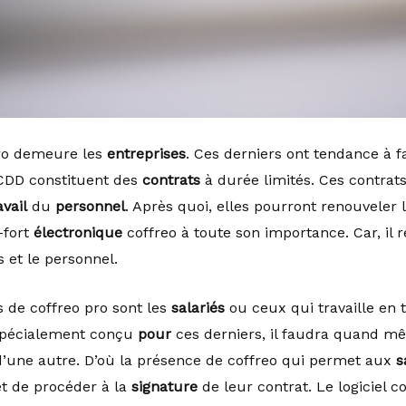
pro demeure les
entreprises
. Ces derniers ont tendance à
CDD constituent des
contrats
à durée limités. Ces contrat
avail
du
personnel
. Après quoi, elles pourront renouveler 
-fort
électronique
coffreo à toute son importance. Car, il 
 et le personnel.
s de coffreo pro sont les
salariés
ou ceux qui travaille en t
s spécialement conçu
pour
ces derniers, il faudra quand mê
’une autre. D’où la présence de coffreo qui permet aux
s
et de procéder à la
signature
de leur contrat. Le logiciel c