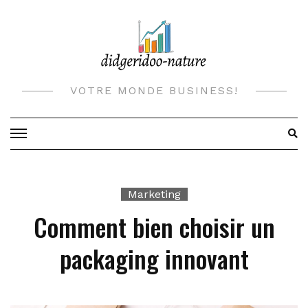
Skip
to
content
VOTRE MONDE BUSINESS!
Marketing
Comment bien choisir un
packaging innovant