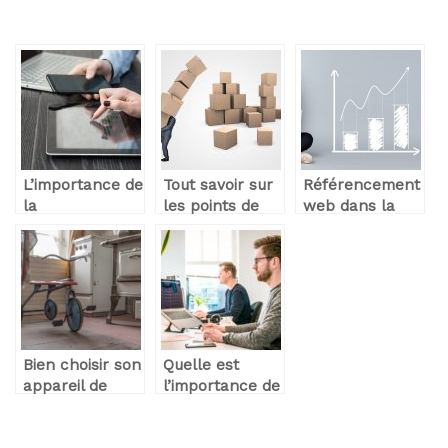
L’importance de
Tout savoir sur
Référencement
la
les points de
web dans la
communication
relais
Normandie
digitale dans le
monde de
l’enterprise
Bien choisir son
Quelle est
appareil de
l’importance de
chauffe
la
transformation